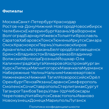
Филиалы
Москва
Санкт-Петербург
Краснодар
Ростов-на-Дону
Нижний Новгород
Новосибирск
Челябинск
Екатеринбург
Казань
Уфа
Воронеж
Волгоград
Барнаул
Ижевск
Тольятти
Ярославль
Саратов
Хабаровск
Томск
Тюмень
Иркутск
Самара
Омск
Красноярск
Пермь
Ульяновск
Киров
Архангельск
Астрахань
Белгород
Благовещенск
Брянск
Владивосток
Владикавказ
Владимир
Волжский
Вологда
Грозный
Йошкар-Ола
Калининград
Калуга
Кемерово
Кострома
Курган
Курск
Липецк
Магнитогорск
Махачкала
Мурманск
Набережные Челны
Нальчик
Нижневартовск
Нижнекамск
Нижний Тагил
Новороссийск
Орёл
Оренбург
Пенза
Рязань
Саранск
Симферополь
Смоленск
Сочи
Ставрополь
Стерлитамак
Сургут
Таганрог
Тамбов
Тверь
Улан-Удэ
Чебоксары
Череповец
Чита
Якутск
Севастополь
Иваново
Новокузнецк
Донецк
Мариуполь
Луганск
Политика конфиденциальности