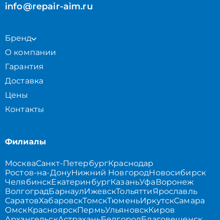
info@repair-aim.ru
Бренд
О компании
Гарантия
Доставка
Цены
Контакты
Филиалы
Москва
Санкт-Петербург
Краснодар
Ростов-на-Дону
Нижний Новгород
Новосибирск
Челябинск
Екатеринбург
Казань
Уфа
Воронеж
Волгоград
Барнаул
Ижевск
Тольятти
Ярославль
Саратов
Хабаровск
Томск
Тюмень
Иркутск
Самара
Омск
Красноярск
Пермь
Ульяновск
Киров
Архангельск
Астрахань
Белгород
Благовещенск