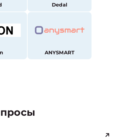
d
Dedal
n
ANYSMART
просы