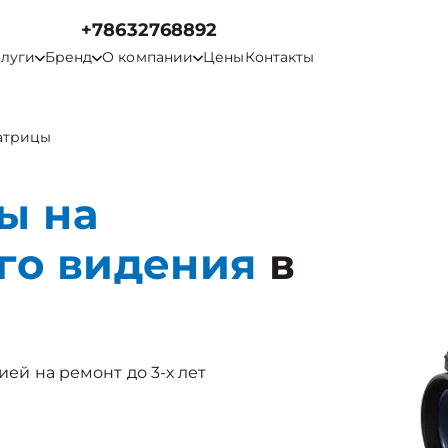
+78632768892
слуги
Бренд
О компании
Цены
Контакты
атрицы
ы на
го видения
в
ией на ремонт до 3-х лет