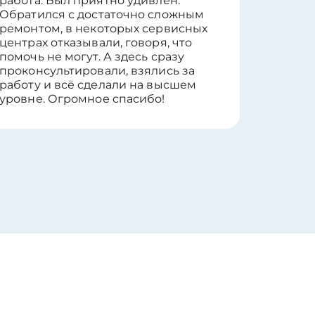
работа. Был приятно удивлён.
вопросы
Обратился с достаточно сложным
такие п
ремонтом, в некоторых сервисных
только 
центрах отказывали, говоря, что
информ
помочь не могут. А здесь сразу
оставит
проконсультировали, взялись за
здорово
работу и всё сделали на высшем
уровне. Огромное спасибо!