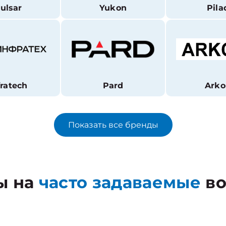
ulsar
Yukon
Pila
fratech
Pard
Arko
Показать все бренды
ы на
часто задаваемые
во