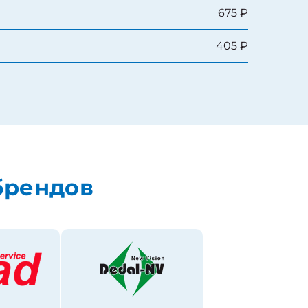
675 ₽
405 ₽
брендов