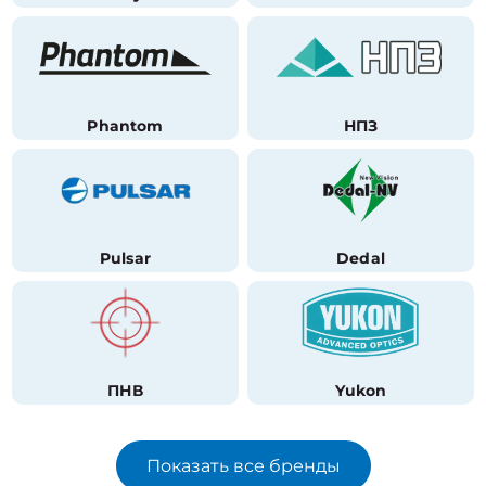
Phantom
НПЗ
Pulsar
Dedal
ПНВ
Yukon
Показать все бренды