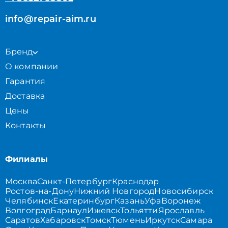
info@repair-aim.ru
Бренд
О компании
Гарантия
Доставка
Цены
Контакты
Филиалы
Москва
Санкт-Петербург
Краснодар
Ростов-на-Дону
Нижний Новгород
Новосибирск
Челябинск
Екатеринбург
Казань
Уфа
Воронеж
Волгоград
Барнаул
Ижевск
Тольятти
Ярославль
Саратов
Хабаровск
Томск
Тюмень
Иркутск
Самара