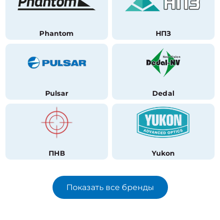
Phantom
НПЗ
Pulsar
Dedal
ПНВ
Yukon
Показать все бренды