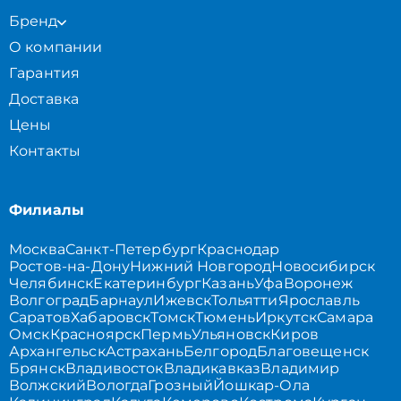
Бренд
О компании
Гарантия
Доставка
Цены
Контакты
Филиалы
Москва
Санкт-Петербург
Краснодар
Ростов-на-Дону
Нижний Новгород
Новосибирск
Челябинск
Екатеринбург
Казань
Уфа
Воронеж
Волгоград
Барнаул
Ижевск
Тольятти
Ярославль
Саратов
Хабаровск
Томск
Тюмень
Иркутск
Самара
Омск
Красноярск
Пермь
Ульяновск
Киров
Архангельск
Астрахань
Белгород
Благовещенск
Брянск
Владивосток
Владикавказ
Владимир
Волжский
Вологда
Грозный
Йошкар-Ола